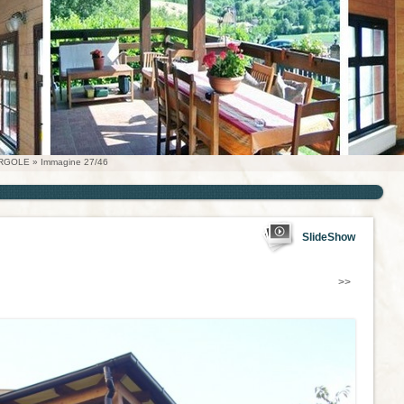
ERGOLE
» Immagine 27/46
SlideShow
>>