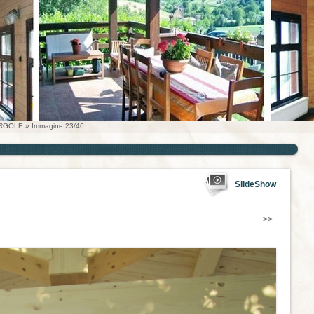
ERGOLE
» Immagine 23/46
SlideShow
>>