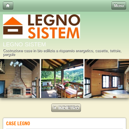
Menu
LEGNO SISTEM
Costruzione case in bio edilizia a risparmio energetico, casette, tettoie,
pergole
INDIETRO
CASE LEGNO